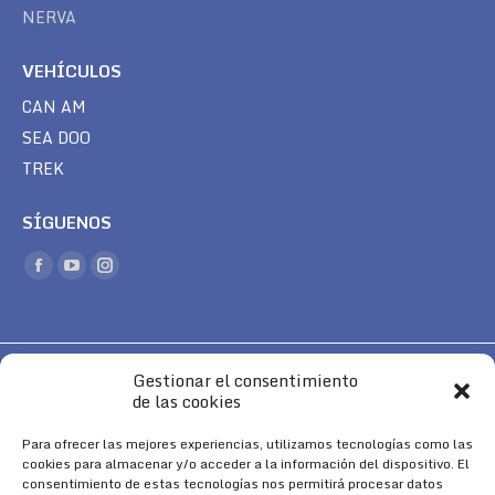
NERVA
VEHÍCULOS
CAN AM
SEA DOO
TREK
SÍGUENOS
Encuéntranos en:
Facebook
YouTube
Instagram
page
page
page
opens
opens
opens
in
in
in
Gestionar el consentimiento
new
new
new
de las cookies
window
window
window
Para ofrecer las mejores experiencias, utilizamos tecnologías como las
cookies para almacenar y/o acceder a la información del dispositivo. El
Aviso Legal
|
Política de Cookies
|
Diseño 
consentimiento de estas tecnologías nos permitirá procesar datos