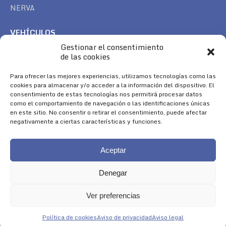
NERVA
VEHÍCULOS
Gestionar el consentimiento
CAN AM
de las cookies
SEA DOO
TREK
Para ofrecer las mejores experiencias, utilizamos tecnologías como las
cookies para almacenar y/o acceder a la información del dispositivo. El
consentimiento de estas tecnologías nos permitirá procesar datos
SÍGUENOS
como el comportamiento de navegación o las identificaciones únicas
en este sitio. No consentir o retirar el consentimiento, puede afectar
Encuéntranos en:
negativamente a ciertas características y funciones.
Facebook
YouTube
Instagram
page
page
page
Aceptar
opens
opens
opens
in
in
in
Denegar
new
new
new
window
window
window
Ver preferencias
Aviso Legal
|
Política de Cookies
|
Diseño 
Política de cookies
Aviso de privacidad
Aviso legal