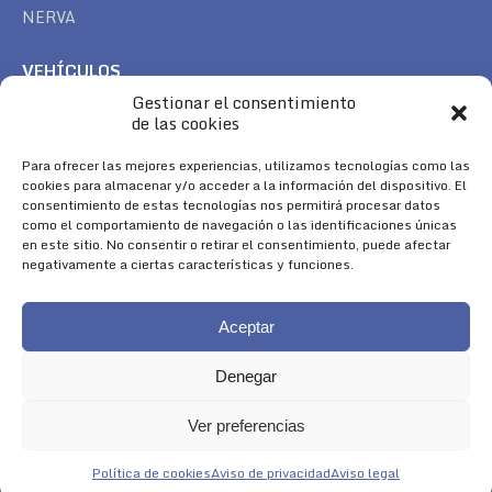
NERVA
VEHÍCULOS
Gestionar el consentimiento
CAN AM
de las cookies
SEA DOO
TREK
Para ofrecer las mejores experiencias, utilizamos tecnologías como las
cookies para almacenar y/o acceder a la información del dispositivo. El
consentimiento de estas tecnologías nos permitirá procesar datos
SÍGUENOS
como el comportamiento de navegación o las identificaciones únicas
en este sitio. No consentir o retirar el consentimiento, puede afectar
Encuéntranos en:
negativamente a ciertas características y funciones.
Facebook
YouTube
Instagram
page
page
page
Aceptar
opens
opens
opens
in
in
in
Denegar
new
new
new
window
window
window
Ver preferencias
Aviso Legal
|
Política de Cookies
|
Diseño 
Política de cookies
Aviso de privacidad
Aviso legal