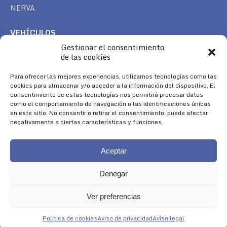
NERVA
VEHÍCULOS
Gestionar el consentimiento
CAN AM
de las cookies
SEA DOO
TREK
Para ofrecer las mejores experiencias, utilizamos tecnologías como las
cookies para almacenar y/o acceder a la información del dispositivo. El
consentimiento de estas tecnologías nos permitirá procesar datos
SÍGUENOS
como el comportamiento de navegación o las identificaciones únicas
en este sitio. No consentir o retirar el consentimiento, puede afectar
Encuéntranos en:
negativamente a ciertas características y funciones.
Facebook
YouTube
Instagram
page
page
page
Aceptar
opens
opens
opens
in
in
in
Denegar
new
new
new
window
window
window
Ver preferencias
Aviso Legal
|
Política de Cookies
|
Diseño 
Política de cookies
Aviso de privacidad
Aviso legal