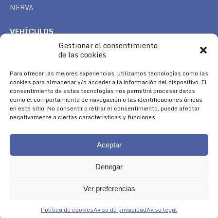
NERVA
VEHÍCULOS
Gestionar el consentimiento
CAN AM
de las cookies
SEA DOO
TREK
Para ofrecer las mejores experiencias, utilizamos tecnologías como las
cookies para almacenar y/o acceder a la información del dispositivo. El
consentimiento de estas tecnologías nos permitirá procesar datos
SÍGUENOS
como el comportamiento de navegación o las identificaciones únicas
en este sitio. No consentir o retirar el consentimiento, puede afectar
Encuéntranos en:
negativamente a ciertas características y funciones.
Facebook
YouTube
Instagram
page
page
page
Aceptar
opens
opens
opens
in
in
in
Denegar
new
new
new
window
window
window
Ver preferencias
Aviso Legal
|
Política de Cookies
|
Diseño 
Política de cookies
Aviso de privacidad
Aviso legal