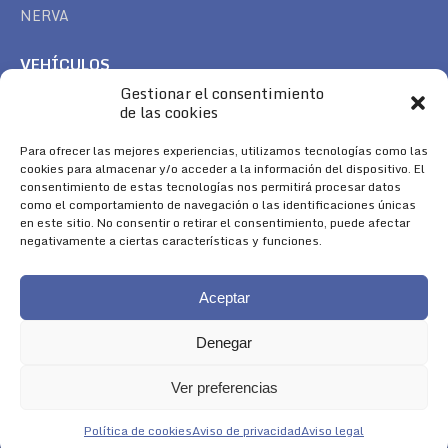
NERVA
VEHÍCULOS
Gestionar el consentimiento
CAN AM
de las cookies
SEA DOO
TREK
Para ofrecer las mejores experiencias, utilizamos tecnologías como las
cookies para almacenar y/o acceder a la información del dispositivo. El
consentimiento de estas tecnologías nos permitirá procesar datos
SÍGUENOS
como el comportamiento de navegación o las identificaciones únicas
en este sitio. No consentir o retirar el consentimiento, puede afectar
Encuéntranos en:
negativamente a ciertas características y funciones.
Facebook
YouTube
Instagram
page
page
page
Aceptar
opens
opens
opens
in
in
in
Denegar
new
new
new
window
window
window
Ver preferencias
Aviso Legal
|
Política de Cookies
|
Diseño 
Política de cookies
Aviso de privacidad
Aviso legal