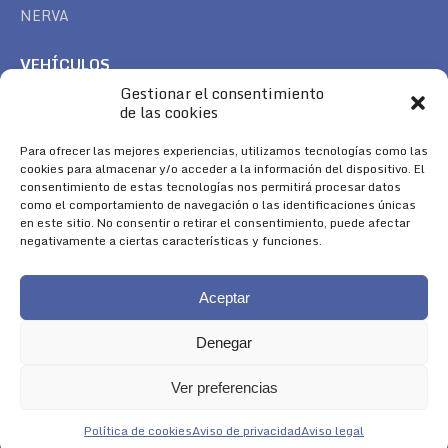
NERVA
VEHÍCULOS
Gestionar el consentimiento
CAN AM
de las cookies
SEA DOO
TREK
Para ofrecer las mejores experiencias, utilizamos tecnologías como las
cookies para almacenar y/o acceder a la información del dispositivo. El
consentimiento de estas tecnologías nos permitirá procesar datos
SÍGUENOS
como el comportamiento de navegación o las identificaciones únicas
en este sitio. No consentir o retirar el consentimiento, puede afectar
Encuéntranos en:
negativamente a ciertas características y funciones.
Facebook
YouTube
Instagram
page
page
page
Aceptar
opens
opens
opens
in
in
in
Denegar
new
new
new
window
window
window
Ver preferencias
Aviso Legal
|
Política de Cookies
|
Diseño 
Política de cookies
Aviso de privacidad
Aviso legal