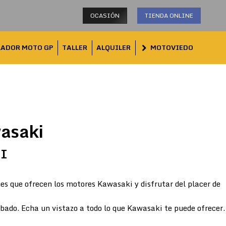
OCASIÓN
TIENDA ONLINE
LADOR MOTO GP
TALLER
ALQUILER
MOTOVIEDO
asaki
TI
es que ofrecen los motores Kawasaki y disfrutar del placer de
abado. Echa un vistazo a todo lo que Kawasaki te puede ofrecer.