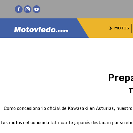
Facebook
Instagram
YouTube
page
page
page
MOTOS
opens
opens
opens
in
in
in
new
new
new
window
window
window
Prep
T
Como concesionario oficial de Kawasaki en Asturias, nuestro 
Las motos del conocido fabricante japonés destacan por su efic