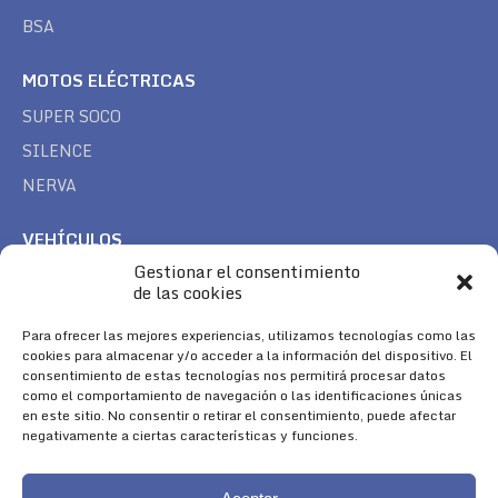
BSA
MOTOS ELÉCTRICAS
SUPER SOCO
SILENCE
NERVA
VEHÍCULOS
Gestionar el consentimiento
CAN AM
de las cookies
SEA DOO
Para ofrecer las mejores experiencias, utilizamos tecnologías como las
TREK
cookies para almacenar y/o acceder a la información del dispositivo. El
consentimiento de estas tecnologías nos permitirá procesar datos
SÍGUENOS
como el comportamiento de navegación o las identificaciones únicas
en este sitio. No consentir o retirar el consentimiento, puede afectar
Encuéntranos en:
negativamente a ciertas características y funciones.
Facebook
YouTube
Instagram
page
page
page