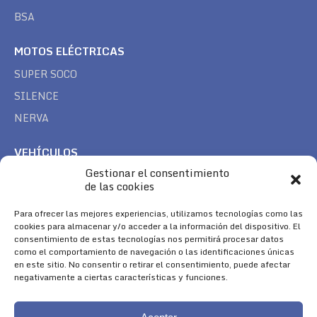
BSA
MOTOS ELÉCTRICAS
SUPER SOCO
SILENCE
NERVA
VEHÍCULOS
Gestionar el consentimiento
CAN AM
de las cookies
SEA DOO
Para ofrecer las mejores experiencias, utilizamos tecnologías como las
TREK
cookies para almacenar y/o acceder a la información del dispositivo. El
consentimiento de estas tecnologías nos permitirá procesar datos
SÍGUENOS
como el comportamiento de navegación o las identificaciones únicas
en este sitio. No consentir o retirar el consentimiento, puede afectar
Encuéntranos en:
negativamente a ciertas características y funciones.
Facebook
YouTube
Instagram
page
page
page