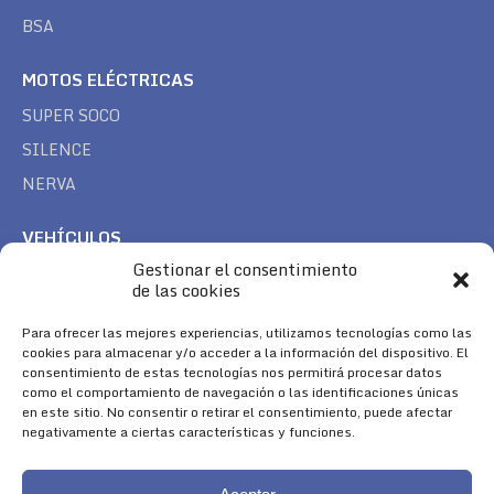
BSA
MOTOS ELÉCTRICAS
SUPER SOCO
SILENCE
NERVA
VEHÍCULOS
Gestionar el consentimiento
CAN AM
de las cookies
SEA DOO
Para ofrecer las mejores experiencias, utilizamos tecnologías como las
TREK
cookies para almacenar y/o acceder a la información del dispositivo. El
consentimiento de estas tecnologías nos permitirá procesar datos
SÍGUENOS
como el comportamiento de navegación o las identificaciones únicas
en este sitio. No consentir o retirar el consentimiento, puede afectar
Encuéntranos en:
negativamente a ciertas características y funciones.
Facebook
YouTube
Instagram
page
page
page