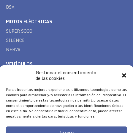
BSA
MOTOS ELÉCTRICAS
SUPER SOCO
SILENCE
NERVA
VEHÍCULOS
Gestionar el consentimiento
CAN AM
de las cookies
SEA DOO
Para ofrecer las mejores experiencias, utilizamos tecnologías como las
TREK
cookies para almacenar y/o acceder a la información del dispositivo. El
consentimiento de estas tecnologías nos permitirá procesar datos
SÍGUENOS
como el comportamiento de navegación o las identificaciones únicas
en este sitio. No consentir o retirar el consentimiento, puede afectar
Encuéntranos en:
negativamente a ciertas características y funciones.
Facebook
YouTube
Instagram
page
page
page