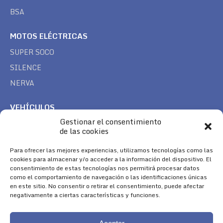
BSA
MOTOS ELÉCTRICAS
SUPER SOCO
SILENCE
NERVA
VEHÍCULOS
Gestionar el consentimiento
CAN AM
de las cookies
SEA DOO
Para ofrecer las mejores experiencias, utilizamos tecnologías como las
TREK
cookies para almacenar y/o acceder a la información del dispositivo. El
consentimiento de estas tecnologías nos permitirá procesar datos
SÍGUENOS
como el comportamiento de navegación o las identificaciones únicas
en este sitio. No consentir o retirar el consentimiento, puede afectar
Encuéntranos en:
negativamente a ciertas características y funciones.
Facebook
YouTube
Instagram
page
page
page