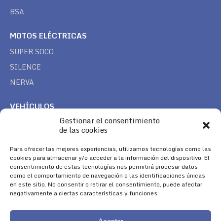
BSA
MOTOS ELÉCTRICAS
SUPER SOCO
SILENCE
NERVA
VEHÍCULOS
Gestionar el consentimiento
CAN AM
de las cookies
SEA DOO
Para ofrecer las mejores experiencias, utilizamos tecnologías como las
TREK
cookies para almacenar y/o acceder a la información del dispositivo. El
consentimiento de estas tecnologías nos permitirá procesar datos
SÍGUENOS
como el comportamiento de navegación o las identificaciones únicas
en este sitio. No consentir o retirar el consentimiento, puede afectar
Encuéntranos en:
negativamente a ciertas características y funciones.
Facebook
YouTube
Instagram
page
page
page