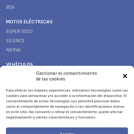
BSA
MOTOS ELÉCTRICAS
SUPER SOCO
SILENCE
NERVA
VEHÍCULOS
Gestionar el consentimiento
CAN AM
de las cookies
SEA DOO
Para ofrecer las mejores experiencias, utilizamos tecnologías como las
TREK
cookies para almacenar y/o acceder a la información del dispositivo. El
consentimiento de estas tecnologías nos permitirá procesar datos
SÍGUENOS
como el comportamiento de navegación o las identificaciones únicas
en este sitio. No consentir o retirar el consentimiento, puede afectar
Encuéntranos en:
negativamente a ciertas características y funciones.
Facebook
YouTube
Instagram
page
page
page