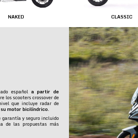
NAKED
CLASSIC
cado español
a partir de
re los scooters crossover de
ivel que incluye radar de
su motor bicilíndrico
.
e garantía y seguro incluido
na de las propuestas más