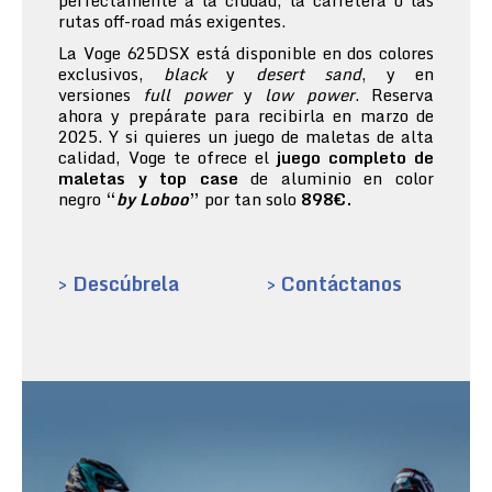
perfectamente a la ciudad, la carretera o las
rutas off-road más exigentes.
La Voge 625DSX está disponible en dos colores
exclusivos,
black
y
desert sand
, y en
versiones
full power
y
low power
. Reserva
ahora y prepárate para recibirla en marzo de
2025. Y si quieres un juego de maletas de alta
calidad, Voge te ofrece el
juego completo de
maletas y top case
de aluminio en color
negro
“
by Loboo
”
por tan solo
898€.
> Descúbrela
> Contáctanos