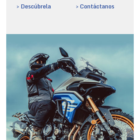
> Descúbrela
> Contáctanos