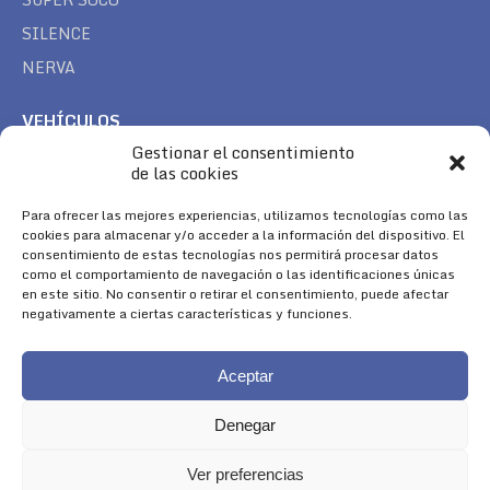
SILENCE
NERVA
VEHÍCULOS
Gestionar el consentimiento
CAN AM
de las cookies
SEA DOO
TREK
Para ofrecer las mejores experiencias, utilizamos tecnologías como las
cookies para almacenar y/o acceder a la información del dispositivo. El
consentimiento de estas tecnologías nos permitirá procesar datos
SÍGUENOS
como el comportamiento de navegación o las identificaciones únicas
en este sitio. No consentir o retirar el consentimiento, puede afectar
Encuéntranos en:
negativamente a ciertas características y funciones.
Facebook
YouTube
Instagram
page
page
page
Aceptar
opens
opens
opens
in
in
in
Denegar
new
new
new
window
window
window
Ver preferencias