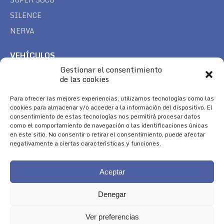
SILENCE
NERVA
VEHÍCULOS
Gestionar el consentimiento
CAN AM
de las cookies
SEA DOO
TREK
Para ofrecer las mejores experiencias, utilizamos tecnologías como las
cookies para almacenar y/o acceder a la información del dispositivo. El
consentimiento de estas tecnologías nos permitirá procesar datos
SÍGUENOS
como el comportamiento de navegación o las identificaciones únicas
en este sitio. No consentir o retirar el consentimiento, puede afectar
Encuéntranos en:
negativamente a ciertas características y funciones.
Facebook
YouTube
Instagram
page
page
page
Aceptar
opens
opens
opens
in
in
in
Denegar
new
new
new
window
window
window
Ver preferencias