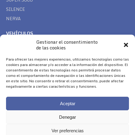
SILENCE
NERVA
VEHÍCULOS
Gestionar el consentimiento
CAN AM
de las cookies
SEA DOO
TREK
Para ofrecer las mejores experiencias, utilizamos tecnologías como las
cookies para almacenar y/o acceder a la información del dispositivo. El
consentimiento de estas tecnologías nos permitirá procesar datos
SÍGUENOS
como el comportamiento de navegación o las identificaciones únicas
en este sitio. No consentir o retirar el consentimiento, puede afectar
Encuéntranos en:
negativamente a ciertas características y funciones.
Facebook
YouTube
Instagram
page
page
page
Aceptar
opens
opens
opens
in
in
in
Denegar
new
new
new
window
window
window
Ver preferencias