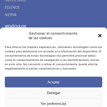
SILENCE
NERVA
VEHÍCULOS
Gestionar el consentimiento
CAN AM
de las cookies
SEA DOO
TREK
Para ofrecer las mejores experiencias, utilizamos tecnologías como las
cookies para almacenar y/o acceder a la información del dispositivo. El
consentimiento de estas tecnologías nos permitirá procesar datos
SÍGUENOS
como el comportamiento de navegación o las identificaciones únicas
en este sitio. No consentir o retirar el consentimiento, puede afectar
Encuéntranos en:
negativamente a ciertas características y funciones.
Facebook
YouTube
Instagram
page
page
page
Aceptar
opens
opens
opens
in
in
in
Denegar
new
new
new
window
window
window
Ver preferencias