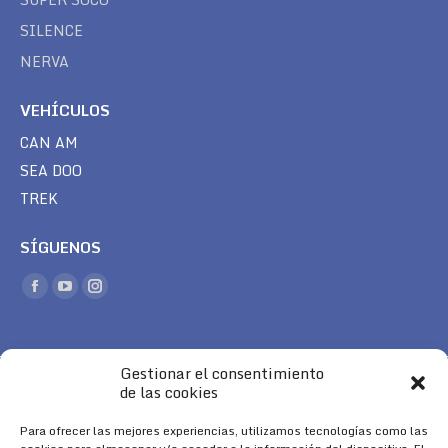
SILENCE
NERVA
VEHÍCULOS
CAN AM
SEA DOO
TREK
SÍGUENOS
Encuéntranos en:
Facebook
YouTube
Instagram
page
page
page
opens
opens
opens
Gestionar el consentimiento
in
in
in
de las cookies
new
new
new
window
window
window
Para ofrecer las mejores experiencias, utilizamos tecnologías como las