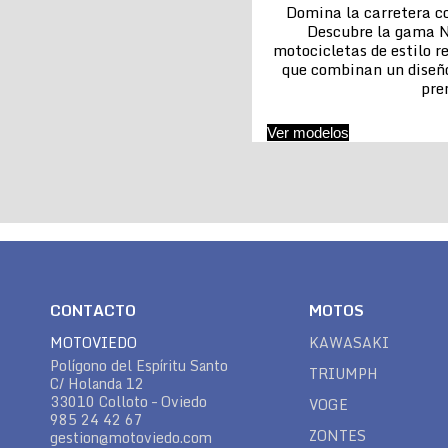
Domina la carretera co
Descubre la gama N
motocicletas de estilo re
que combinan un diseñ
pr
Ver modelos
CONTACTO
MOTOS
MOTOVIEDO
KAWASAKI
Polígono del Espíritu Santo
TRIUMPH
C/ Holanda 12
33010 Colloto – Oviedo
VOGE
985 24 42 67
ZONTES
gestion@motoviedo.com