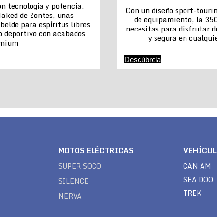
n tecnología y potencia.
Con un diseño sport-touri
aked de Zontes, unas
de equipamiento, la 350
belde para espíritus libres
necesitas para disfrutar 
o deportivo con acabados
y segura en cualquie
emium
Descúbrela
MOTOS ELÉCTRICAS
VEHÍCU
SUPER SOCO
CAN AM
SEA DOO
SILENCE
TREK
NERVA