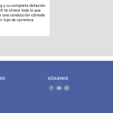
ng y su completa dotación
X te ofrece todo lo que
de una conducción cómodo
r tipo de carretera
LOS
SÍGUENOS
Encuéntranos en:
Facebook
YouTube
Instagram
page
page
page
opens
opens
opens
in
in
in