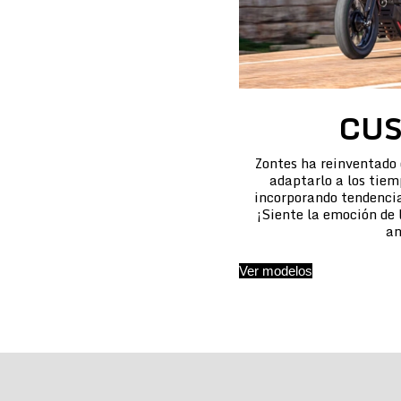
CU
Zontes ha reinventado
adaptarlo a los tiem
incorporando tendencias
¡Siente la emoción de
an
Ver modelos