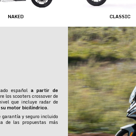
NAKED
CLASSIC
cado español
a partir de
re los scooters crossover de
ivel que incluye radar de
su motor bicilíndrico
.
e garantía y seguro incluido
na de las propuestas más