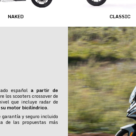
NAKED
CLASSIC
cado español
a partir de
re los scooters crossover de
ivel que incluye radar de
su motor bicilíndrico
.
e garantía y seguro incluido
na de las propuestas más