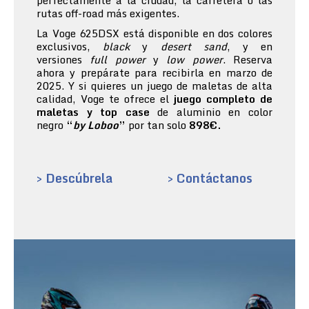
perfectamente a la ciudad, la carretera o las
rutas off-road más exigentes.
La Voge 625DSX está disponible en dos colores
exclusivos,
black
y
desert sand
, y en
versiones
full power
y
low power
. Reserva
ahora y prepárate para recibirla en marzo de
2025. Y si quieres un juego de maletas de alta
calidad, Voge te ofrece el
juego completo de
maletas y top case
de aluminio en color
negro
“
by Loboo
”
por tan solo
898€.
> Descúbrela
> Contáctanos