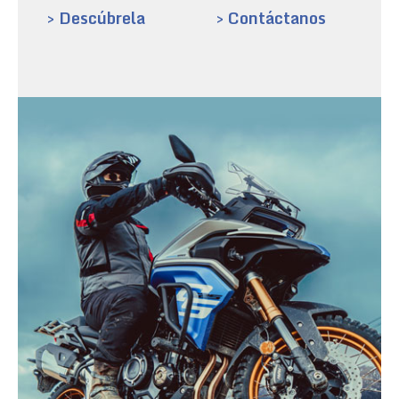
> Descúbrela
> Contáctanos