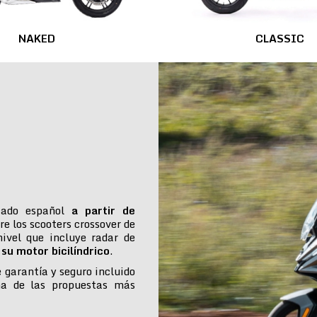
NAKED
CLASSIC
cado español
a partir de
re los scooters crossover de
ivel que incluye radar de
su motor bicilíndrico
.
e garantía y seguro incluido
na de las propuestas más