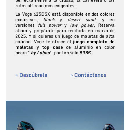
perfectamente a la ciudad, la carretera o las
rutas off-road más exigentes.
La Voge 625DSX está disponible en dos colores
exclusivos,
black
y
desert sand
, y en
versiones
full power
y
low power
. Reserva
ahora y prepárate para recibirla en marzo de
2025. Y si quieres un juego de maletas de alta
calidad, Voge te ofrece el
juego completo de
maletas y top case
de aluminio en color
negro
“
by Loboo
”
por tan solo
898€.
> Descúbrela
> Contáctanos