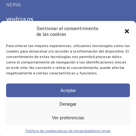
NERVA
VEHÍCULOS
Gestionar el consentimiento
CAN AM
de las cookies
SEA DOO
TREK
Para ofrecer las mejores experiencias, utilizamos tecnologías como las
cookies para almacenar y/o acceder a la información del dispositivo. El
consentimiento de estas tecnologías nos permitirá procesar datos
SÍGUENOS
como el comportamiento de navegación o las identificaciones únicas
en este sitio. No consentir o retirar el consentimiento, puede afectar
Encuéntranos en:
negativamente a ciertas características y funciones.
Facebook
YouTube
Instagram
page
page
page
Aceptar
opens
opens
opens
in
in
in
Denegar
new
new
new
window
window
window
Ver preferencias
Aviso Legal
|
Política de Cookies
|
Diseño 
Política de cookies
Aviso de privacidad
Aviso legal