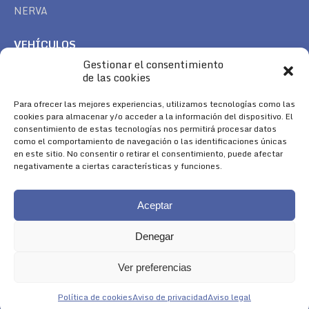
NERVA
VEHÍCULOS
Gestionar el consentimiento
CAN AM
de las cookies
SEA DOO
TREK
Para ofrecer las mejores experiencias, utilizamos tecnologías como las
cookies para almacenar y/o acceder a la información del dispositivo. El
consentimiento de estas tecnologías nos permitirá procesar datos
SÍGUENOS
como el comportamiento de navegación o las identificaciones únicas
en este sitio. No consentir o retirar el consentimiento, puede afectar
Encuéntranos en:
negativamente a ciertas características y funciones.
Facebook
YouTube
Instagram
page
page
page
Aceptar
opens
opens
opens
in
in
in
Denegar
new
new
new
window
window
window
Ver preferencias
Aviso Legal
|
Política de Cookies
|
Diseño 
Política de cookies
Aviso de privacidad
Aviso legal