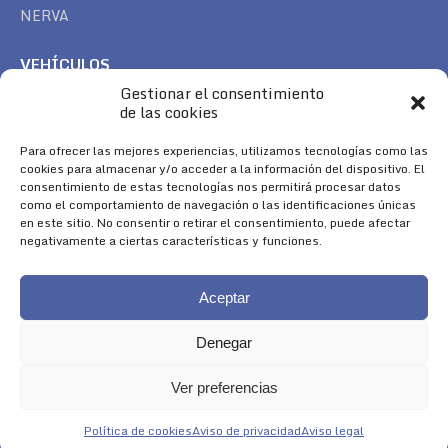
NERVA
VEHÍCULOS
Gestionar el consentimiento
CAN AM
de las cookies
SEA DOO
TREK
Para ofrecer las mejores experiencias, utilizamos tecnologías como las
cookies para almacenar y/o acceder a la información del dispositivo. El
consentimiento de estas tecnologías nos permitirá procesar datos
SÍGUENOS
como el comportamiento de navegación o las identificaciones únicas
en este sitio. No consentir o retirar el consentimiento, puede afectar
Encuéntranos en:
negativamente a ciertas características y funciones.
Facebook
YouTube
Instagram
page
page
page
Aceptar
opens
opens
opens
in
in
in
Denegar
new
new
new
window
window
window
Ver preferencias
Aviso Legal
|
Política de Cookies
|
Diseño 
Política de cookies
Aviso de privacidad
Aviso legal