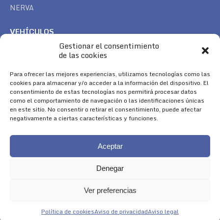
NERVA
VEHÍCULOS
Gestionar el consentimiento
CAN AM
de las cookies
SEA DOO
TREK
Para ofrecer las mejores experiencias, utilizamos tecnologías como las
cookies para almacenar y/o acceder a la información del dispositivo. El
consentimiento de estas tecnologías nos permitirá procesar datos
SÍGUENOS
como el comportamiento de navegación o las identificaciones únicas
en este sitio. No consentir o retirar el consentimiento, puede afectar
Encuéntranos en:
negativamente a ciertas características y funciones.
Facebook
YouTube
Instagram
page
page
page
Aceptar
opens
opens
opens
in
in
in
Denegar
new
new
new
window
window
window
Ver preferencias
Aviso Legal
|
Política de Cookies
|
Diseño 
Política de cookies
Aviso de privacidad
Aviso legal