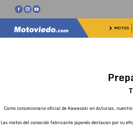
Facebook
Instagram
YouTube
page
page
page
MOTOS
opens
opens
opens
in
in
in
new
new
new
window
window
window
Prep
T
Como concesionario oficial de Kawasaki en Asturias, nuestro 
Las motos del conocido fabricante japonés destacan por su efic