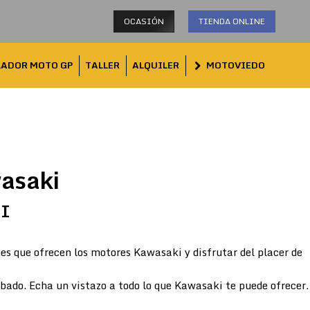
OCASIÓN
TIENDA ONLINE
LADOR MOTO GP
TALLER
ALQUILER
MOTOVIEDO
asaki
TI
es que ofrecen los motores Kawasaki y disfrutar del placer de
abado. Echa un vistazo a todo lo que Kawasaki te puede ofrecer.