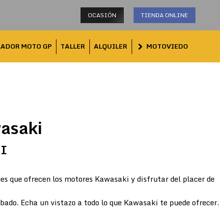
OCASIÓN
TIENDA ONLINE
LADOR MOTO GP
TALLER
ALQUILER
MOTOVIEDO
asaki
TI
es que ofrecen los motores Kawasaki y disfrutar del placer de
abado. Echa un vistazo a todo lo que Kawasaki te puede ofrecer.