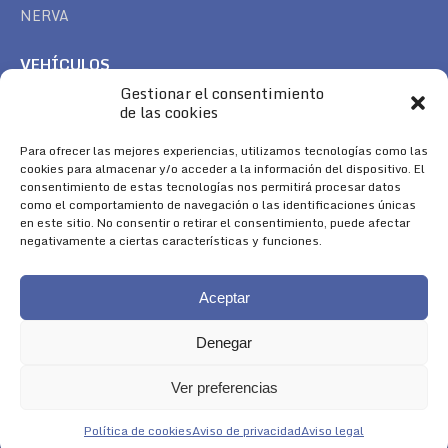
NERVA
VEHÍCULOS
Gestionar el consentimiento
CAN AM
de las cookies
SEA DOO
TREK
Para ofrecer las mejores experiencias, utilizamos tecnologías como las
cookies para almacenar y/o acceder a la información del dispositivo. El
consentimiento de estas tecnologías nos permitirá procesar datos
SÍGUENOS
como el comportamiento de navegación o las identificaciones únicas
en este sitio. No consentir o retirar el consentimiento, puede afectar
Encuéntranos en:
negativamente a ciertas características y funciones.
Facebook
YouTube
Instagram
page
page
page
Aceptar
opens
opens
opens
in
in
in
Denegar
new
new
new
window
window
window
Ver preferencias
Aviso Legal
|
Política de Cookies
|
Diseño 
Política de cookies
Aviso de privacidad
Aviso legal