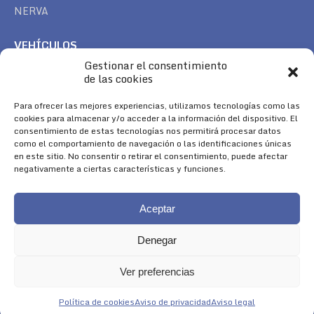
NERVA
VEHÍCULOS
Gestionar el consentimiento
CAN AM
de las cookies
SEA DOO
TREK
Para ofrecer las mejores experiencias, utilizamos tecnologías como las
cookies para almacenar y/o acceder a la información del dispositivo. El
consentimiento de estas tecnologías nos permitirá procesar datos
SÍGUENOS
como el comportamiento de navegación o las identificaciones únicas
en este sitio. No consentir o retirar el consentimiento, puede afectar
Encuéntranos en:
negativamente a ciertas características y funciones.
Facebook
YouTube
Instagram
page
page
page
Aceptar
opens
opens
opens
in
in
in
Denegar
new
new
new
window
window
window
Ver preferencias
Aviso Legal
|
Política de Cookies
|
Diseño 
Política de cookies
Aviso de privacidad
Aviso legal