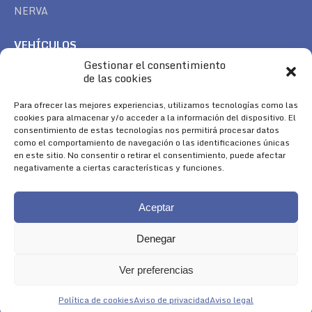
NERVA
VEHÍCULOS
Gestionar el consentimiento
CAN AM
de las cookies
SEA DOO
TREK
Para ofrecer las mejores experiencias, utilizamos tecnologías como las
cookies para almacenar y/o acceder a la información del dispositivo. El
consentimiento de estas tecnologías nos permitirá procesar datos
SÍGUENOS
como el comportamiento de navegación o las identificaciones únicas
en este sitio. No consentir o retirar el consentimiento, puede afectar
Encuéntranos en:
negativamente a ciertas características y funciones.
Facebook
YouTube
Instagram
page
page
page
Aceptar
opens
opens
opens
in
in
in
Denegar
new
new
new
window
window
window
Ver preferencias
Aviso Legal
|
Política de Cookies
|
Diseño 
Política de cookies
Aviso de privacidad
Aviso legal