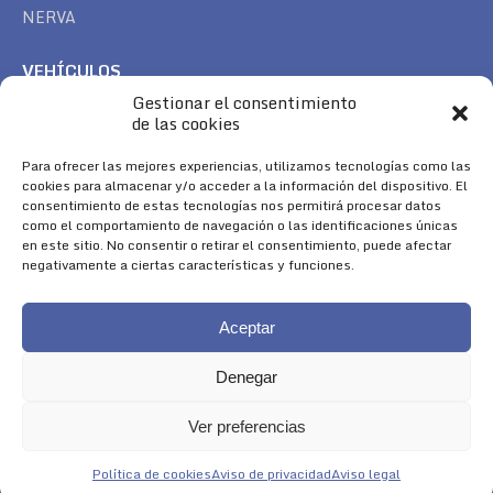
NERVA
VEHÍCULOS
Gestionar el consentimiento
CAN AM
de las cookies
SEA DOO
TREK
Para ofrecer las mejores experiencias, utilizamos tecnologías como las
cookies para almacenar y/o acceder a la información del dispositivo. El
consentimiento de estas tecnologías nos permitirá procesar datos
SÍGUENOS
como el comportamiento de navegación o las identificaciones únicas
en este sitio. No consentir o retirar el consentimiento, puede afectar
Encuéntranos en:
negativamente a ciertas características y funciones.
Facebook
YouTube
Instagram
page
page
page
Aceptar
opens
opens
opens
in
in
in
Denegar
new
new
new
window
window
window
Ver preferencias
Aviso Legal
|
Política de Cookies
|
Diseño 
Política de cookies
Aviso de privacidad
Aviso legal