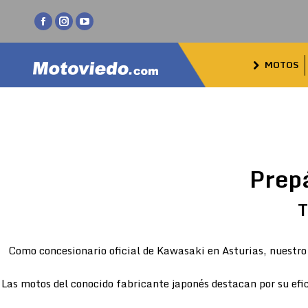
Facebook
Instagram
YouTube
page
page
page
MOTOS
opens
opens
opens
in
in
in
new
new
new
window
window
window
Prep
T
Como concesionario oficial de Kawasaki en Asturias, nuestro 
Las motos del conocido fabricante japonés destacan por su efic