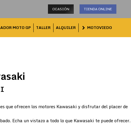
OCASIÓN
TIENDA ONLINE
LADOR MOTO GP
TALLER
ALQUILER
MOTOVIEDO
asaki
TI
es que ofrecen los motores Kawasaki y disfrutar del placer de
abado. Echa un vistazo a todo lo que Kawasaki te puede ofrecer.