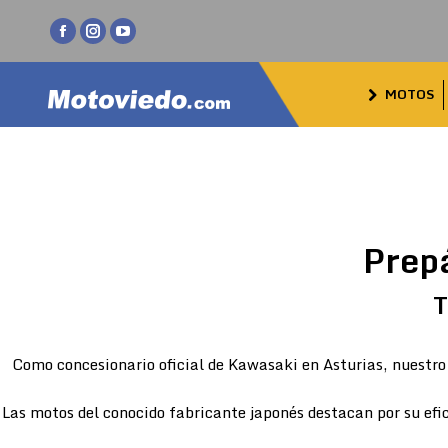
Facebook
Instagram
YouTube
page
page
page
MOTOS
opens
opens
opens
in
in
in
new
new
new
window
window
window
Prep
T
Como concesionario oficial de Kawasaki en Asturias, nuestro 
Las motos del conocido fabricante japonés destacan por su efic