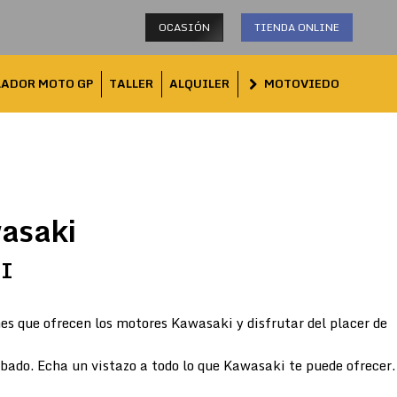
OCASIÓN
TIENDA ONLINE
LADOR MOTO GP
TALLER
ALQUILER
MOTOVIEDO
asaki
TI
es que ofrecen los motores Kawasaki y disfrutar del placer de
abado. Echa un vistazo a todo lo que Kawasaki te puede ofrecer.