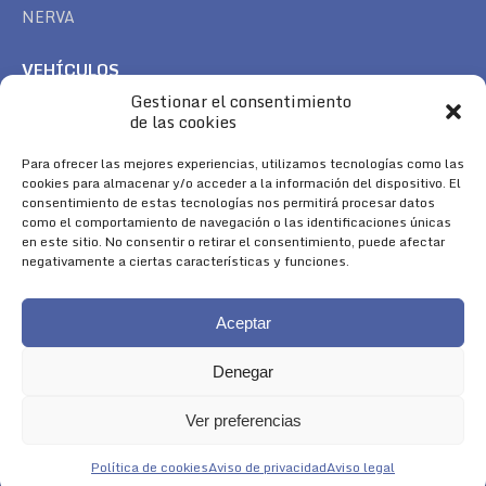
NERVA
VEHÍCULOS
Gestionar el consentimiento
CAN AM
de las cookies
SEA DOO
TREK
Para ofrecer las mejores experiencias, utilizamos tecnologías como las
cookies para almacenar y/o acceder a la información del dispositivo. El
consentimiento de estas tecnologías nos permitirá procesar datos
SÍGUENOS
como el comportamiento de navegación o las identificaciones únicas
en este sitio. No consentir o retirar el consentimiento, puede afectar
Encuéntranos en:
negativamente a ciertas características y funciones.
Facebook
YouTube
Instagram
page
page
page
Aceptar
opens
opens
opens
in
in
in
Denegar
new
new
new
window
window
window
Ver preferencias
Aviso Legal
|
Política de Cookies
|
Diseño 
Política de cookies
Aviso de privacidad
Aviso legal