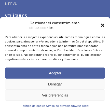
NERVA
VEHÍCULOS
Gestionar el consentimiento
CAN AM
de las cookies
SEA DOO
TREK
Para ofrecer las mejores experiencias, utilizamos tecnologías como las
cookies para almacenar y/o acceder a la información del dispositivo. El
consentimiento de estas tecnologías nos permitirá procesar datos
SÍGUENOS
como el comportamiento de navegación o las identificaciones únicas
en este sitio. No consentir o retirar el consentimiento, puede afectar
Encuéntranos en:
negativamente a ciertas características y funciones.
Facebook
YouTube
Instagram
page
page
page
Aceptar
opens
opens
opens
in
in
in
Denegar
new
new
new
window
window
window
Ver preferencias
Aviso Legal
|
Política de Cookies
|
Diseño 
Política de cookies
Aviso de privacidad
Aviso legal