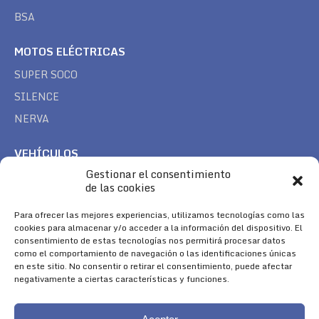
BSA
MOTOS ELÉCTRICAS
SUPER SOCO
SILENCE
NERVA
VEHÍCULOS
Gestionar el consentimiento
CAN AM
de las cookies
SEA DOO
Para ofrecer las mejores experiencias, utilizamos tecnologías como las
TREK
cookies para almacenar y/o acceder a la información del dispositivo. El
consentimiento de estas tecnologías nos permitirá procesar datos
SÍGUENOS
como el comportamiento de navegación o las identificaciones únicas
en este sitio. No consentir o retirar el consentimiento, puede afectar
Encuéntranos en:
negativamente a ciertas características y funciones.
Facebook
YouTube
Instagram
page
page
page