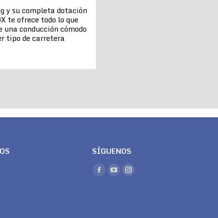
ng y su completa dotación
X te ofrece todo lo que
de una conducción cómodo
r tipo de carretera
LOS
SÍGUENOS
Encuéntranos en:
Facebook
YouTube
Instagram
page
page
page
opens
opens
opens
in
in
in