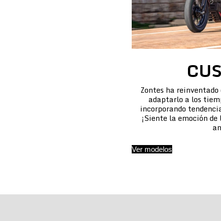
CU
Zontes ha reinventado
adaptarlo a los tiem
incorporando tendencias
¡Siente la emoción de
an
Ver modelos