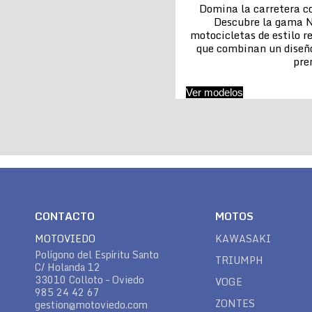
Domina la carretera co
Descubre la gama N
motocicletas de estilo re
que combinan un diseñ
pr
Ver modelos
CONTACTO
MOTOS
MOTOVIEDO
KAWASAKI
Polígono del Espíritu Santo
TRIUMPH
C/ Holanda 12
33010 Colloto – Oviedo
VOGE
985 24 42 67
ZONTES
gestion@motoviedo.com