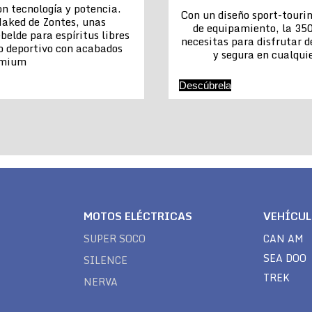
n tecnología y potencia.
Con un diseño sport-touri
aked de Zontes, unas
de equipamiento, la 350
belde para espíritus libres
necesitas para disfrutar 
o deportivo con acabados
y segura en cualquie
emium
Descúbrela
MOTOS ELÉCTRICAS
VEHÍCU
SUPER SOCO
CAN AM
SEA DOO
SILENCE
TREK
NERVA