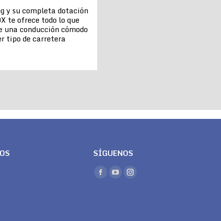
ng y su completa dotación
X te ofrece todo lo que
de una conducción cómodo
r tipo de carretera
LOS
SÍGUENOS
Encuéntranos en:
Facebook
YouTube
Instagram
page
page
page
opens
opens
opens
in
in
in