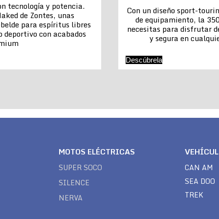
n tecnología y potencia.
Con un diseño sport-touri
aked de Zontes, unas
de equipamiento, la 350
belde para espíritus libres
necesitas para disfrutar 
o deportivo con acabados
y segura en cualquie
emium
Descúbrela
MOTOS ELÉCTRICAS
VEHÍCU
SUPER SOCO
CAN AM
SEA DOO
SILENCE
TREK
NERVA