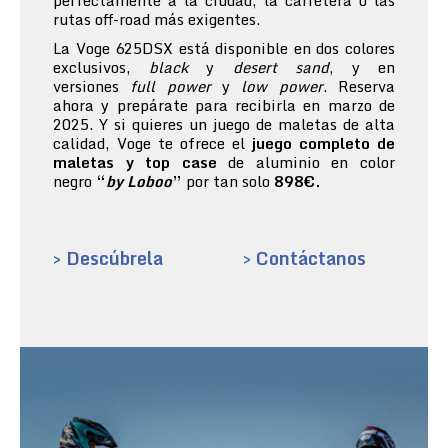
perfectamente a la ciudad, la carretera o las
rutas off-road más exigentes.
La Voge 625DSX está disponible en dos colores
exclusivos,
black
y
desert sand
, y en
versiones
full power
y
low power
. Reserva
ahora y prepárate para recibirla en marzo de
2025. Y si quieres un juego de maletas de alta
calidad, Voge te ofrece el
juego completo de
maletas y top case
de aluminio en color
negro
“
by Loboo
”
por tan solo
898€.
> Descúbrela
> Contáctanos