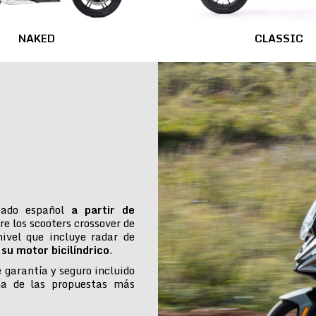
NAKED
CLASSIC
cado español
a partir de
re los scooters crossover de
ivel que incluye radar de
su motor bicilíndrico
.
e garantía y seguro incluido
na de las propuestas más