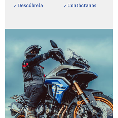
> Descúbrela
> Contáctanos