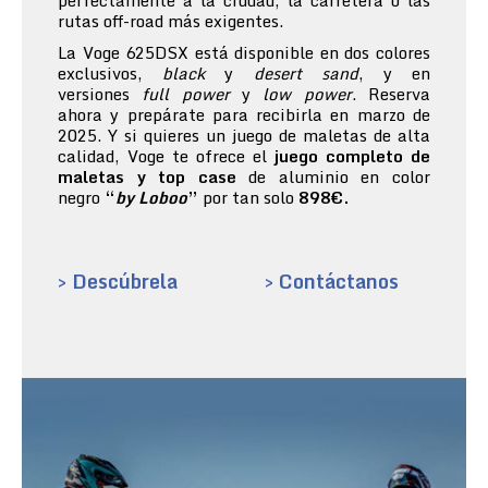
perfectamente a la ciudad, la carretera o las
rutas off-road más exigentes.
La Voge 625DSX está disponible en dos colores
exclusivos,
black
y
desert sand
, y en
versiones
full power
y
low power
. Reserva
ahora y prepárate para recibirla en marzo de
2025. Y si quieres un juego de maletas de alta
calidad, Voge te ofrece el
juego completo de
maletas y top case
de aluminio en color
negro
“
by Loboo
”
por tan solo
898€.
> Descúbrela
> Contáctanos