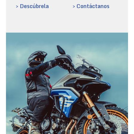
> Descúbrela
> Contáctanos