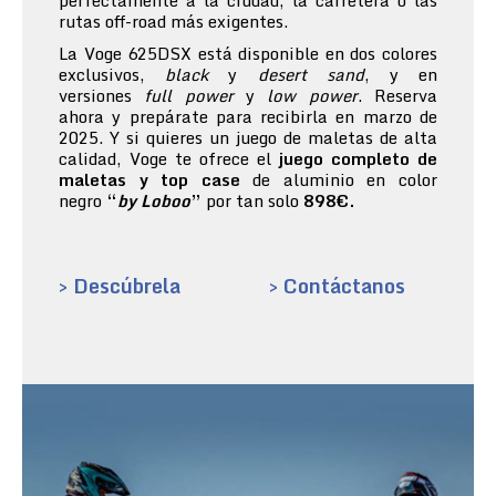
perfectamente a la ciudad, la carretera o las
rutas off-road más exigentes.
La Voge 625DSX está disponible en dos colores
exclusivos,
black
y
desert sand
, y en
versiones
full power
y
low power
. Reserva
ahora y prepárate para recibirla en marzo de
2025. Y si quieres un juego de maletas de alta
calidad, Voge te ofrece el
juego completo de
maletas y top case
de aluminio en color
negro
“
by Loboo
”
por tan solo
898€.
> Descúbrela
> Contáctanos