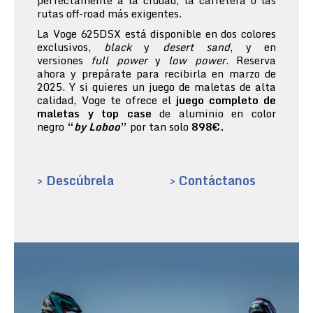
perfectamente a la ciudad, la carretera o las
rutas off-road más exigentes.
La Voge 625DSX está disponible en dos colores
exclusivos,
black
y
desert sand
, y en
versiones
full power
y
low power
. Reserva
ahora y prepárate para recibirla en marzo de
2025. Y si quieres un juego de maletas de alta
calidad, Voge te ofrece el
juego completo de
maletas y top case
de aluminio en color
negro
“
by Loboo
”
por tan solo
898€.
> Descúbrela
> Contáctanos