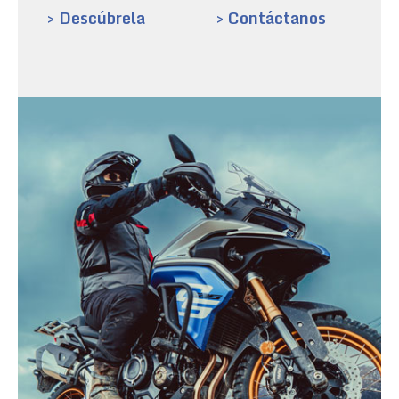
> Descúbrela
> Contáctanos